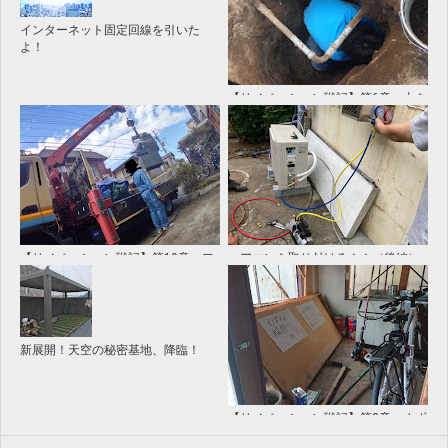
インターネット固定回線を引いた
よ！
【リノベーション戦記】第6章：土を
掘り起こせ！
【リノベーション戦記】第10章：フ
エアコンを取り付けろ！！（後編）
ライス盤を、先走って搬入だ！
新展開！天空の秘密基地、降臨！
【リノベーション戦記】第3章：まず
は荷物を片付けよ！