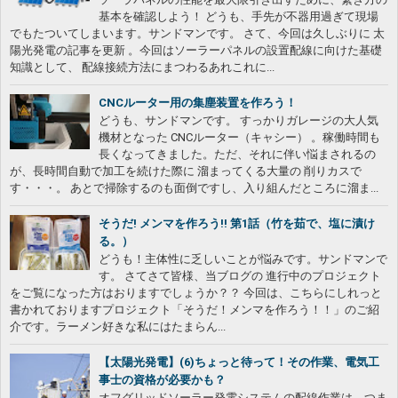
基本を確認しよう！ どうも、手先が不器用過ぎて現場
でもたついてしまいます。サンドマンです。 さて、今回は久しぶりに 太
陽光発電の記事を更新 。今回はソーラーパネルの設置配線に向けた基礎
知識として、 配線接続方法にまつわるあれこれに...
CNCルーター用の集塵装置を作ろう！
どうも、サンドマンです。 すっかりガレージの大人気
機材となった CNCルーター（キャシー） 。稼働時間も
長くなってきました。ただ、それに伴い悩まされるの
が、長時間自動で加工を続けた際に 溜まってくる大量の 削りカスで
す・・・。 あとで掃除するのも面倒ですし、入り組んだところに溜ま...
そうだ! メンマを作ろう!! 第1話（竹を茹で、塩に漬け
る。）
どうも！主体性に乏しいことが悩みです。サンドマンで
す。 さてさて皆様、当ブログの 進行中のプロジェクト
をご覧になった方はおりますでしょうか？？ 今回は、こちらにしれっと
書かれておりますプロジェクト「そうだ！メンマを作ろう！！」のご紹
介です。ラーメン好きな私にはたまらん...
【太陽光発電】(6)ちょっと待って！その作業、電気工
事士の資格が必要かも？
オフグリッドソーラー発電システムの配線作業は、つま