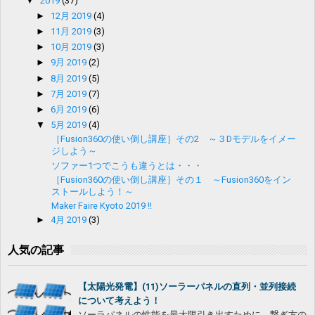
▼
2019
(37)
►
12月 2019
(4)
►
11月 2019
(3)
►
10月 2019
(3)
►
9月 2019
(2)
►
8月 2019
(5)
►
7月 2019
(7)
►
6月 2019
(6)
▼
5月 2019
(4)
［Fusion360の使い倒し講座］その2 ～３Dモデルをイメー
ジしよう～
ソファー1つでこうも違うとは・・・
［Fusion360の使い倒し講座］その１ ～Fusion360をイン
ストールしよう！～
Maker Faire Kyoto 2019 !!
►
4月 2019
(3)
人気の記事
【太陽光発電】(11)ソーラーパネルの直列・並列接続
について考えよう！
ソーラパネルの性能を最大限引き出すために、繋ぎ方の