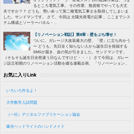
るところ電気工事。 その作業、無資格でやっても大丈
夫ですか？？ どうも、勢い余って第二種電気工事士を取得してしまいま
した。サンドマンです。 さて、今回は 太陽光発電の記事 。ここまでシス
テム構成とソーラーパネル・...
【リノベーション戦記】第8章：壁をぶち壊せ！
ついに、ガレージ大改装最大の壁、「壁」に立ち向かう
ー どうも、先日全く知らない人から誕生日を祝福する
SMSが届き、血の気が引きました。サンドマンです。
（そもそも誕生日全然違う日なんですけど・・・） さて今回は、ガレー
ジ設立初期のリノベーション活動を綴る連載企画、 「リノベーション...
お気に入りLink
いろいろ作るよ！
大学数学入試問題
（一社）デジタルファブリケーション協会
爆光ヘッドライトのハンドメイド