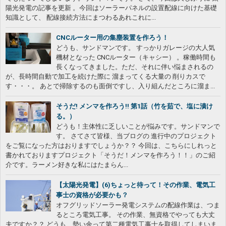
陽光発電の記事を更新 。今回はソーラーパネルの設置配線に向けた基礎
知識として、 配線接続方法にまつわるあれこれに...
CNCルーター用の集塵装置を作ろう！
どうも、サンドマンです。 すっかりガレージの大人気
機材となった CNCルーター（キャシー） 。稼働時間も
長くなってきました。ただ、それに伴い悩まされるの
が、長時間自動で加工を続けた際に 溜まってくる大量の 削りカスで
す・・・。 あとで掃除するのも面倒ですし、入り組んだところに溜ま...
そうだ! メンマを作ろう!! 第1話（竹を茹で、塩に漬け
る。）
どうも！主体性に乏しいことが悩みです。サンドマンで
す。 さてさて皆様、当ブログの 進行中のプロジェクト
をご覧になった方はおりますでしょうか？？ 今回は、こちらにしれっと
書かれておりますプロジェクト「そうだ！メンマを作ろう！！」のご紹
介です。ラーメン好きな私にはたまらん...
【太陽光発電】(6)ちょっと待って！その作業、電気工
事士の資格が必要かも？
オフグリッドソーラー発電システムの配線作業は、つま
るところ電気工事。 その作業、無資格でやっても大丈
夫ですか？？ どうも、勢い余って第二種電気工事士を取得してしまいま