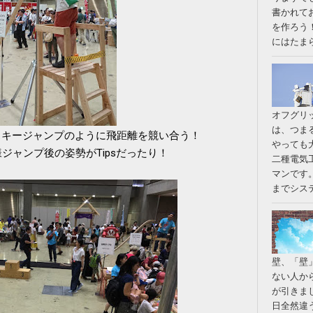
書かれて
を作ろう
にはたまらん
オフグリ
は、つま
スキージャンプのように飛距離を競い合う！
やっても
ジャンプ後の姿勢がTipsだったり！
二種電気
マンです
までシステ
壁、「壁
ない人か
が引きま
日全然違