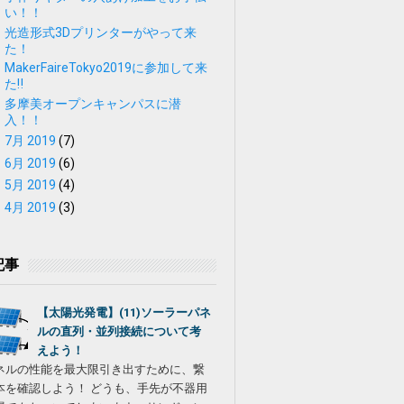
い！！
光造形式3Dプリンターがやって来
た！
MakerFaireTokyo2019に参加して来
た‼
多摩美オープンキャンパスに潜
入！！
►
7月 2019
(7)
►
6月 2019
(6)
►
5月 2019
(4)
►
4月 2019
(3)
記事
【太陽光発電】(11)ソーラーパネ
ルの直列・並列接続について考
えよう！
ネルの性能を最大限引き出すために、繋
本を確認しよう！ どうも、手先が不器用