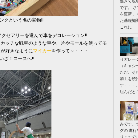
過ぎて現
です。 
を更新 
ンクという名の宝物‼
た基礎知
これに...
アクセアリーを選んで車をデコレーション‼
チカッチな戦車のような車や、片やモールを使ってモ
々が好きなように
マイカー
を作って～・・・
いざ！コースへ‼
りガレー
（キャシ
ただ、そ
加工を続
す・・・
組んだとこ
みです。
グの 進
りますで