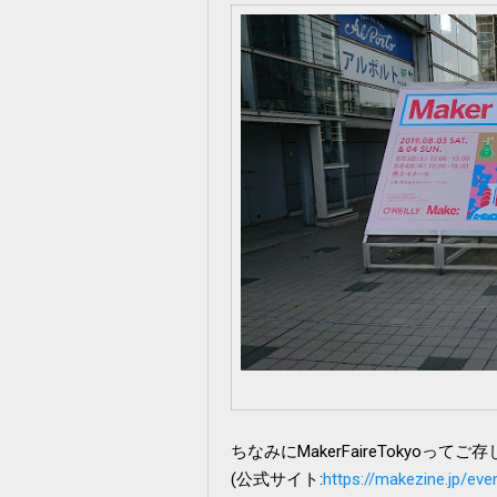
ちなみにMakerFaireTokyoって
(公式サイト:
https://makezine.jp/ev