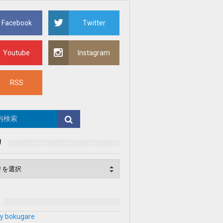
Facebook
Twitter
Youtube
Instagram
RSS
リ
y bokugare