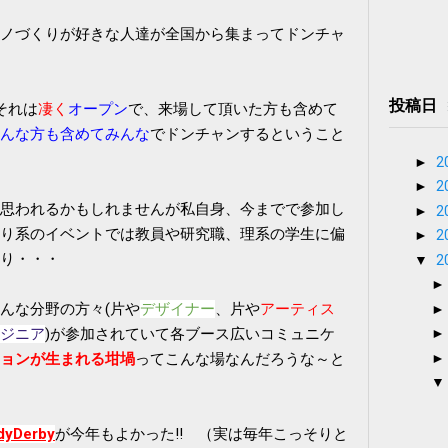
ノづくりが好きな人達が全国から集まってドンチャ
投稿日
それは
凄く
オープン
で、来場して頂いた方も含めて
んな方も含めてみんな
でドンチャンするということ
►
2
►
2
思われるかもしれませんが私自身、今までで参加し
►
2
り系のイベントでは教員や研究職、理系の学生に偏
►
2
り・・・
▼
2
んな分野の方々(片や
デザイナー
、片や
アーティス
ジニア
)が参加されていて各ブース広いコミュニケ
ョンが生まれる坩堝
ってこんな場なんだろうな～と
dyDerby
が今年もよかった‼ （実は毎年こっそりと