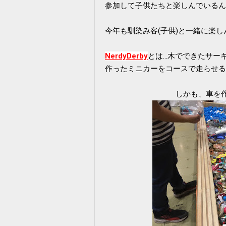
参加して子供たちと楽しんでいる
今年も馴染み客(子供)と一緒に楽
NerdyDerby
とは…木でできたサー
作ったミニカーをコースで走らせる
しかも、車を