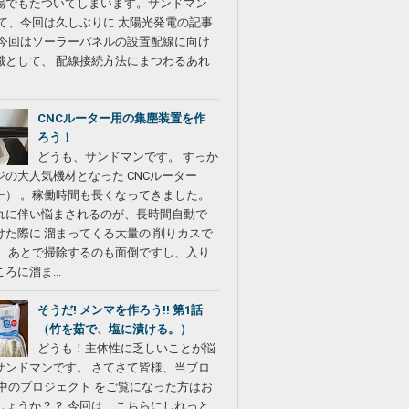
場でもたついてしまいます。サンドマン
さて、今回は久しぶりに 太陽光発電の記事
。今回はソーラーパネルの設置配線に向け
識として、 配線接続方法にまつわるあれ
CNCルーター用の集塵装置を作
ろう！
どうも、サンドマンです。 すっか
ジの大人気機材となった CNCルーター
ー） 。稼働時間も長くなってきました。
れに伴い悩まされるのが、長時間自動で
けた際に 溜まってくる大量の 削りカスで
。 あとで掃除するのも面倒ですし、入り
ろに溜ま...
そうだ! メンマを作ろう!! 第1話
（竹を茹で、塩に漬ける。）
どうも！主体性に乏しいことが悩
サンドマンです。 さてさて皆様、当ブロ
行中のプロジェクト をご覧になった方はお
しょうか？？ 今回は、こちらにしれっと