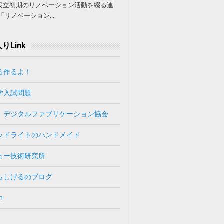
設立初期のリノベーション活動を綴る連
「リノベーション...
りLink
ろ作るよ！
学入試問題
）デジタルファブリケーション協会
ッドライトのハンドメイド
ょー技術研究所
らしげるのブログ
n