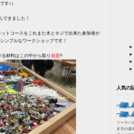
んです♪）
しんできました！
キットコースをこれまた木とネジで出来た参加者が
シンプルなワークショップです！
作る材料はこの中から取り
放題
‼
人気の
ソーラパ
ぎ方の基