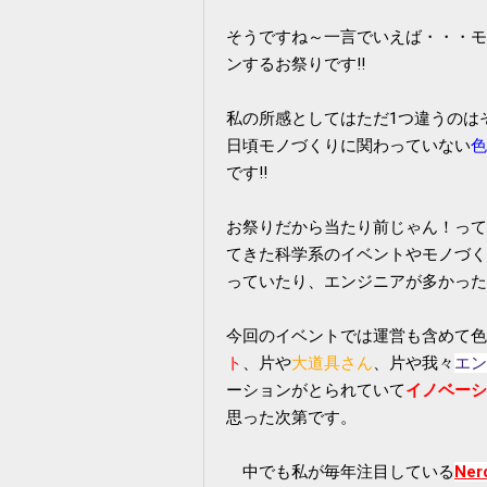
そうですね～一言でいえば・・・モ
ンするお祭りです‼
私の所感としてはただ1つ違うのは
日頃モノづくりに関わっていない
色
です‼
お祭りだから当たり前じゃん！って
てきた科学系のイベントやモノづく
っていたり、エンジニアが多かった
今回のイベントでは運営も含めて色
ト
、片や
大道具さん
、片や我々
エン
ーションがとられていて
イノベーシ
思った次第です。
中でも私が毎年注目している
Ner