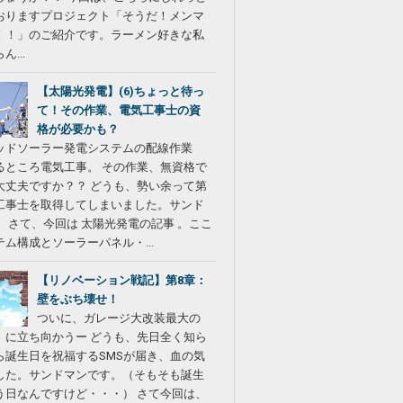
おりますプロジェクト「そうだ！メンマ
！！」のご紹介です。ラーメン好きな私
...
【太陽光発電】(6)ちょっと待っ
て！その作業、電気工事士の資
格が必要かも？
ッドソーラー発電システムの配線作業
るところ電気工事。 その作業、無資格で
大丈夫ですか？？ どうも、勢い余って第
工事士を取得してしまいました。サンド
。 さて、今回は 太陽光発電の記事 。ここ
ム構成とソーラーパネル・...
【リノベーション戦記】第8章：
壁をぶち壊せ！
ついに、ガレージ大改装最大の
」に立ち向かうー どうも、先日全く知ら
ら誕生日を祝福するSMSが届き、血の気
した。サンドマンです。（そもそも誕生
う日なんですけど・・・） さて今回は、