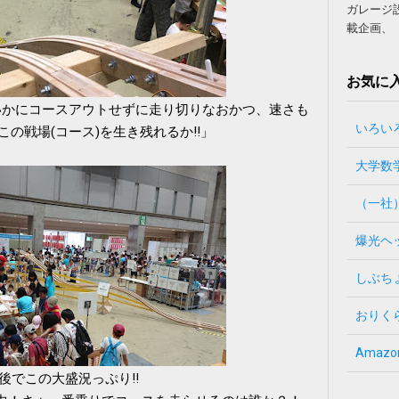
ガレージ
載企画、 
お気に入
いかにコースアウトせずに走り切りなおかつ、速さも
いろい
この戦場(コース)を生き残れるか‼」
大学数
（一社
爆光ヘ
しぶち
おりく
Amazo
後でこの大盛況っぷり‼