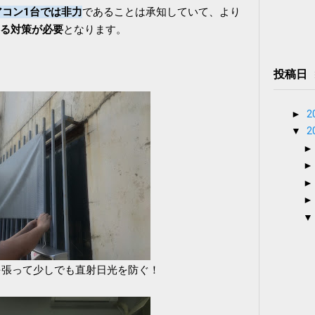
アコン1台では非力
であることは承知していて、より
る対策が必要
となります。
投稿日
►
2
▼
2
を張って少しでも直射日光を防ぐ！