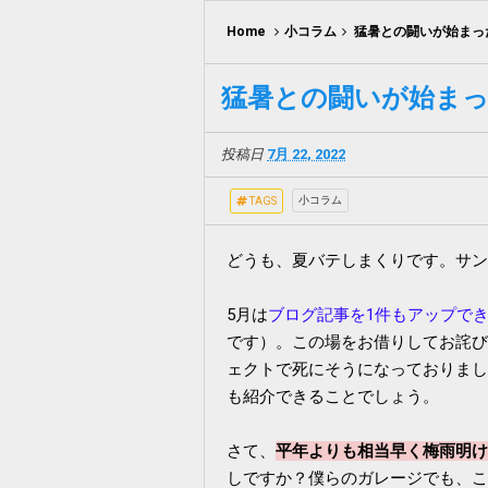
Home
小コラム
猛暑との闘いが始まった
猛暑との闘いが始まった
投稿日
7月 22, 2022
小コラム
TAGS
どうも、夏バテしまくりです。サン
5月は
ブログ記事を1件もアップで
です）。この場をお借りしてお詫び
ェクトで死にそうになっておりまし
も紹介できることでしょう。
さて、
平年よりも相当早く梅雨明け
しですか？僕らのガレージでも、こ