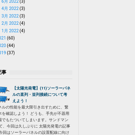
►
6月 2022
(3)
►
4月 2022
(3)
►
3月 2022
(3)
►
2月 2022
(4)
►
1月 2022
(4)
021
(60)
020
(44)
019
(37)
記事
【太陽光発電】(11)ソーラーパネ
ルの直列・並列接続について考
えよう！
ネルの性能を最大限引き出すために、繋
本を確認しよう！ どうも、手先が不器用
場でもたついてしまいます。サンドマン
さて、今回は久しぶりに 太陽光発電の記事
。今回はソーラーパネルの設置配線に向け