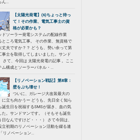
...
【太陽光発電】(6)ちょっと待っ
て！その作業、電気工事士の資
格が必要かも？
ッドソーラー発電システムの配線作業
るところ電気工事。 その作業、無資格で
大丈夫ですか？？ どうも、勢い余って第
工事士を取得してしまいました。サンド
。 さて、今回は 太陽光発電の記事 。ここ
ム構成とソーラーパネル・...
【リノベーション戦記】第8章：
壁をぶち壊せ！
ついに、ガレージ大改装最大の
」に立ち向かうー どうも、先日全く知ら
ら誕生日を祝福するSMSが届き、血の気
した。サンドマンです。（そもそも誕生
う日なんですけど・・・） さて今回は、
設立初期のリノベーション活動を綴る連
「リノベーション...