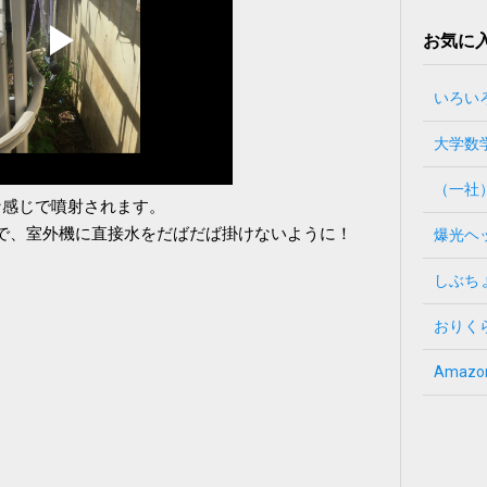
お気に入
いろい
大学数
（一社
な感じで噴射されます。
で、室外機に直接水をだばだば掛けないように！
爆光ヘ
しぶち
おりく
Amazo