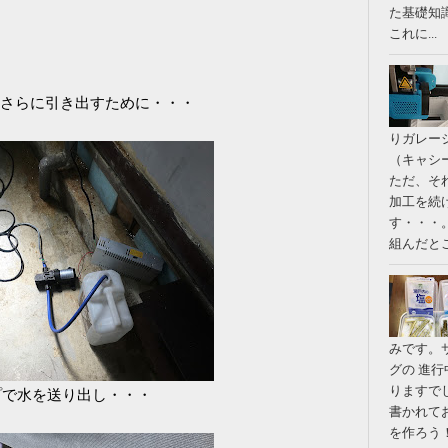
た基礎知
これに...
さらに引き出すために・・・
りガレー
（キャシ
ただ、そ
加工を続
す・・・
組んだとこ
みです。
グの 進
りますで
プで水を送り出し・・・
書かれて
を作ろう