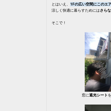
とはいえ、
1Fの広い空間にこのエ
涼しく快適に暮らすためには
さらな
そこで！
窓に
遮光シート