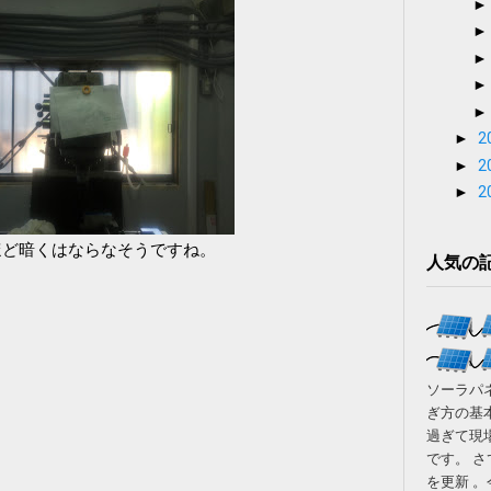
►
2
►
2
►
2
ほど暗くはならなそうですね。
人気の
ソーラパ
ぎ方の基
過ぎて現
です。 
を更新 