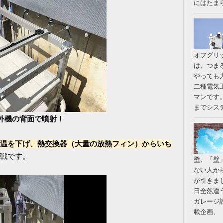
にはたまらん
オフグリ
は、つま
やっても
二種電気
マンです
までシステ
外機の背面で噴射！
温を下げ、熱交換器（大量の放熱フィン）からいち
戦です。
壁、「壁
ない人か
が引きま
日全然違
ガレージ
載企画、 