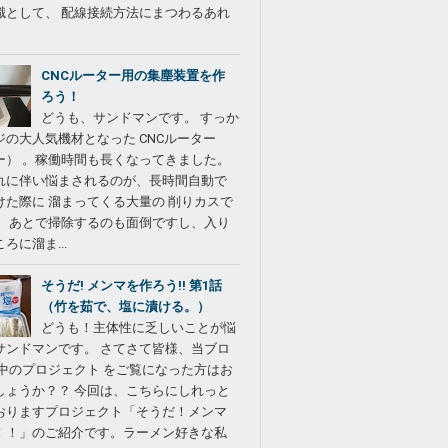
識として、 配線接続方法にまつわるあれ
CNCルーター用の集塵装置を作
ろう！
どうも、サンドマンです。 すっか
ジの大人気機材となった CNCルーター
ー） 。稼働時間も長くなってきました。
れに伴い悩まされるのが、長時間自動で
けた際に 溜まってくる大量の 削りカスで
。 あとで掃除するのも面倒ですし、入り
ろに溜ま...
そうだ! メンマを作ろう!! 第1話
（竹を茹で、塩に漬ける。）
どうも！主体性に乏しいことが悩
サンドマンです。 さてさて皆様、当ブロ
行中のプロジェクト をご覧になった方はお
しょうか？？ 今回は、こちらにしれっと
おりますプロジェクト「そうだ！メンマ
！！」のご紹介です。ラーメン好きな私