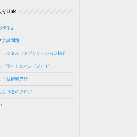
りLink
ろ作るよ！
学入試問題
）デジタルファブリケーション協会
ッドライトのハンドメイド
ょー技術研究所
らしげるのブログ
n