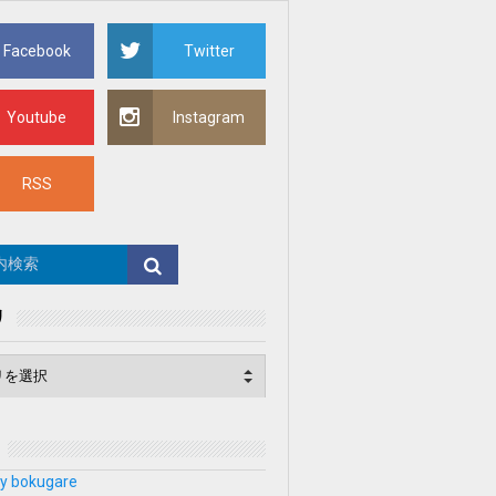
Facebook
Twitter
Youtube
Instagram
RSS
リ
y bokugare